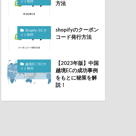
イト制作
方法
shopifyのクーポン
Shopify / ECサ
イト制作
コード発行方法
【2023年版】中国
越境EC / ECサ
イト制作
越境ECの成功事例
をもとに秘策を解
説！