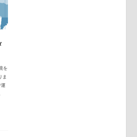
メ
境を
りま
で運
じ