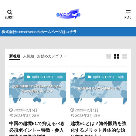
式会社Better WEBのホームページはコチラ
新着順
人気順
お勧めカテゴリ
Shopify / ECサイト制作
越境EC / ECサイト制作
越境EC / ECサイト制作
2023年2月6日
2023年2月1日
2023年3月28日
2023年3月15日
中国の越境ECで抑えるべき
越境ECとは？海外販路を強
必須ポイント～特徴・参入
化するメリット具体的な始