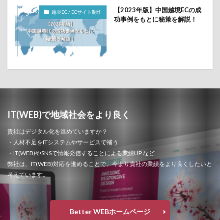
【2023年版】中国越境ECの成
越境EC / ECサイト制作
功事例をもとに秘策を解説！
IT(WEB)で地域社会をより良く
貴社はデジタル化を進めていますか？
・人材不足をITシステムやサービスで補う
・IT(WEB)やSNSで情報発信することによる業績UP など
弊社は、IT(WEB)対応を進めることで、今より貴社の業績をより良くしたいと
考えています。
Better WEBホームページ