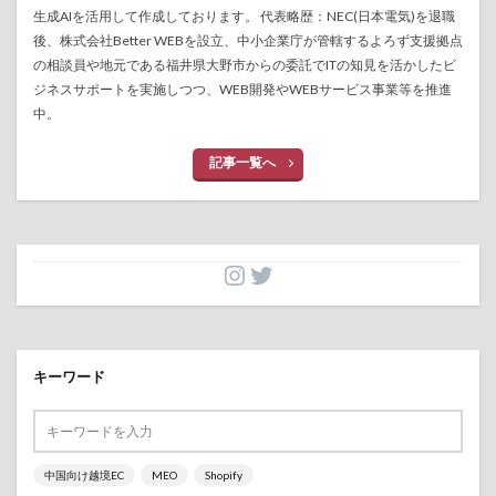
生成AIを活用して作成しております。 代表略歴：NEC(日本電気)を退職
後、株式会社Better WEBを設立、中小企業庁が管轄するよろず支援拠点
の相談員や地元である福井県大野市からの委託でITの知見を活かしたビ
ジネスサポートを実施しつつ、WEB開発やWEBサービス事業等を推進
中。
記事一覧へ
キーワード
中国向け越境EC
MEO
Shopify