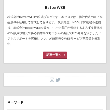
BetterWEB
株式会社Better WEBの公式ブログです。本ブログは、弊社代表の道下が
生成AIを活用して作成しております。 代表略歴：NEC(日本電気)を退職
後、株式会社Better WEBを設立、中小企業庁が管轄するよろず支援拠点
の相談員や地元である福井県大野市からの委託でITの知見を活かしたビ
ジネスサポートを実施しつつ、WEB開発やWEBサービス事業等を推進
中。
記事一覧へ
キーワード